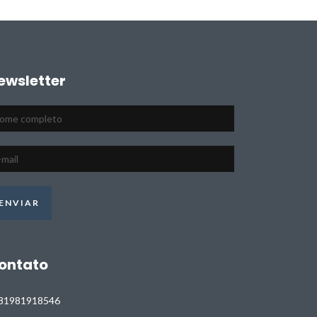
ewsletter
ontato
81981918546