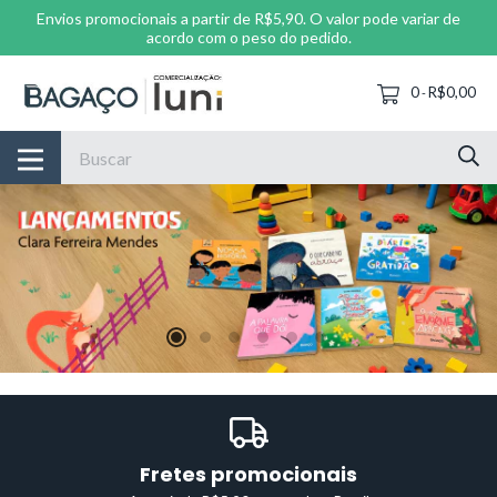
Envios promocionais a partir de R$5,90. O valor pode variar de
acordo com o peso do pedido.
0
R$0,00
-
Fretes promocionais