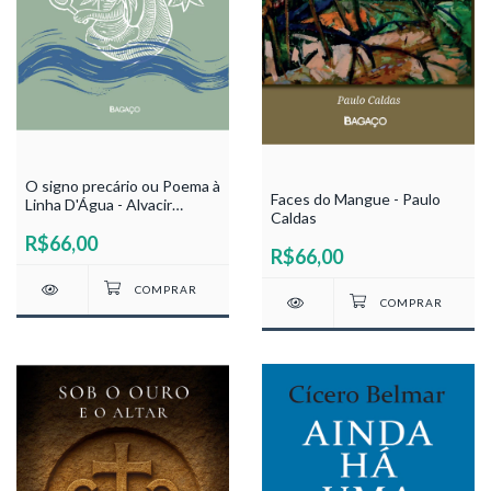
O signo precário ou Poema à
Faces do Mangue - Paulo
Linha D'Água - Alvacir
Caldas
Raposo
R$66,00
R$66,00