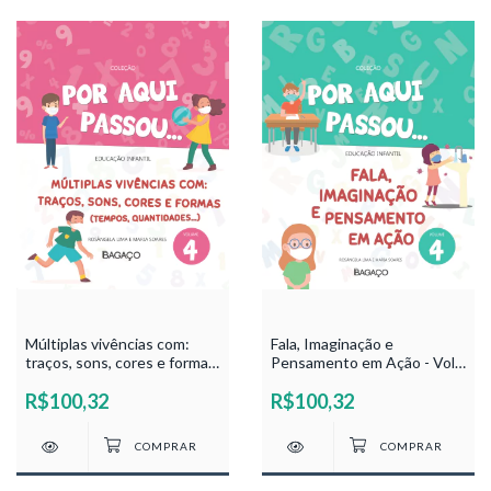
Múltiplas vivências com:
Fala, Imaginação e
traços, sons, cores e formas
Pensamento em Ação - Vol
(tempos, quantidades...) -
4 - Coleção Por Aqui Passou
R$100,32
R$100,32
Vol 4 - Coleção Por Aqui
- Maria Soares e Rosângela
Passou - Maria Soares e
Lima
Rosângela Lima