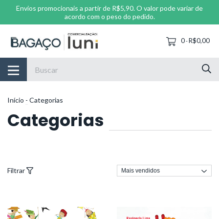
Envios promocionais a partir de R$5,90. O valor pode variar de
acordo com o peso do pedido.
0
R$0,00
-
Início
-
Categorias
Categorias
Filtrar